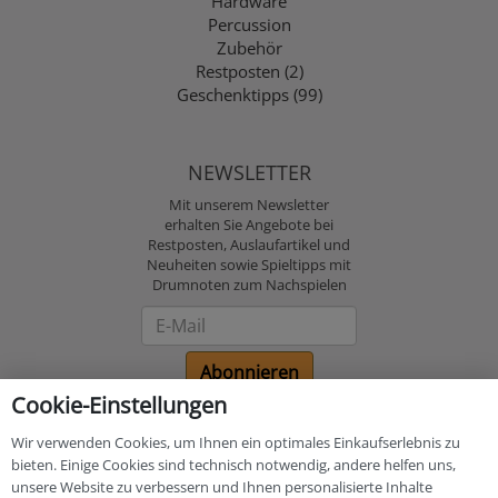
Hardware
Percussion
Zubehör
Restposten (2)
Geschenktipps (99)
NEWSLETTER
Mit unserem Newsletter
erhalten Sie Angebote bei
Restposten, Auslaufartikel und
Neuheiten sowie Spieltipps mit
Drumnoten zum Nachspielen
Newsletter
Abonnieren
Cookie-Einstellungen
Bezahlung und
Wir verwenden Cookies, um Ihnen ein optimales Einkaufserlebnis zu
Versand
bieten. Einige Cookies sind technisch notwendig, andere helfen uns,
unsere Website zu verbessern und Ihnen personalisierte Inhalte