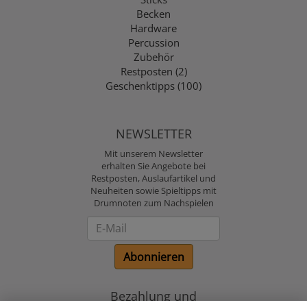
Becken
Hardware
Percussion
Zubehör
Restposten (2)
Geschenktipps (100)
NEWSLETTER
Mit unserem Newsletter
erhalten Sie Angebote bei
Restposten, Auslaufartikel und
Neuheiten sowie Spieltipps mit
Drumnoten zum Nachspielen
Newsletter
Abonnieren
Bezahlung und