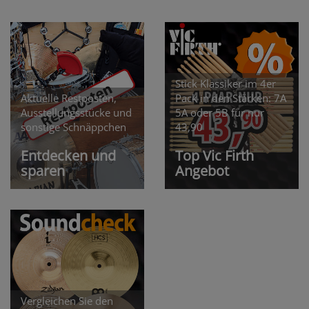
Stick Klassiker im 4er
Aktuelle Restposten,
Pack in den Stärken: 7A
Ausstellungsstücke und
5A oder 5B für nur
sonstige Schnäppchen
43,90
Entdecken und
Top Vic Firth
sparen
Angebot
Vergleichen Sie den