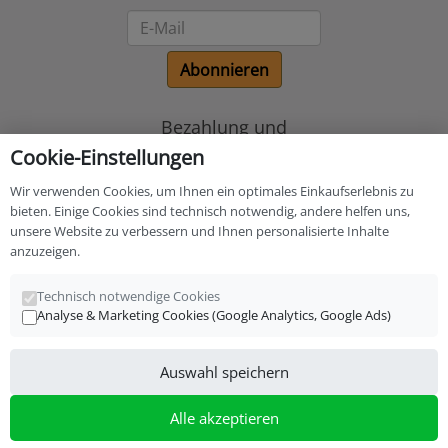
Newsletter
Abonnieren
Bezahlung und
Versand
Cookie-Einstellungen
Wir verwenden Cookies, um Ihnen ein optimales Einkaufserlebnis zu
bieten. Einige Cookies sind technisch notwendig, andere helfen uns,
unsere Website zu verbessern und Ihnen personalisierte Inhalte
anzuzeigen.
Technisch notwendige Cookies
Analyse & Marketing Cookies (Google Analytics, Google Ads)
*
inkl. MwSt., zzgl.
Versandkosten
Auswahl speichern
S-Drums Online Shop
Alle akzeptieren
Versand und Fachgeschäft für Drums und Zubehör