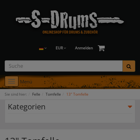
EUR
Anmelden
Menü
Toggle
navigation
Sie sind hier:
Felle
Tomfelle
13" Tomfelle
Kategorien