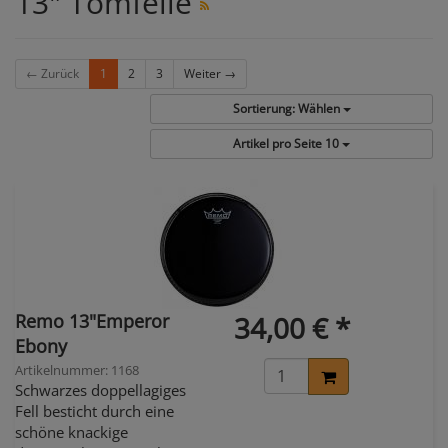
13" Tomfelle
← Zurück
1
2
3
Weiter →
Sortierung:
Wählen
Artikel pro Seite
10
Remo 13"Emperor
34,00 € *
Ebony
Artikelnummer: 1168
Schwarzes doppellagiges
Fell besticht durch eine
schöne knackige