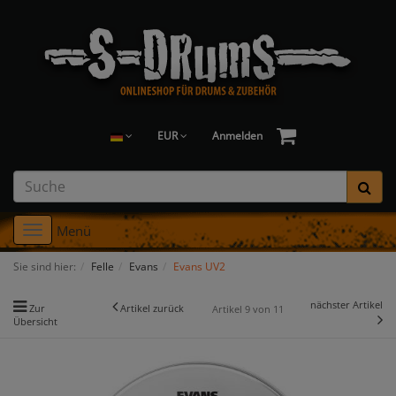
EUR
Anmelden
Menü
Toggle
navigation
Sie sind hier:
Felle
Evans
Evans UV2
nächster Artikel
Zur
Artikel zurück
Artikel 9 von 11
Übersicht