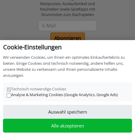
Restposten, Auslaufartikel und
Neuheiten sowie Spieltipps mit
Drumnoten zum Nachspielen
Newsletter
Abonnieren
Cookie-Einstellungen
Bezahlung und
Wir verwenden Cookies, um Ihnen ein optimales Einkaufserlebnis zu
Versand
bieten. Einige Cookies sind technisch notwendig, andere helfen uns,
unsere Website zu verbessern und Ihnen personalisierte Inhalte
anzuzeigen.
Technisch notwendige Cookies
Analyse & Marketing Cookies (Google Analytics, Google Ads)
*
inkl. MwSt., zzgl.
Versandkosten
Auswahl speichern
S-Drums Online Shop
Alle akzeptieren
Versand und Fachgeschäft für Drums und Zubehör