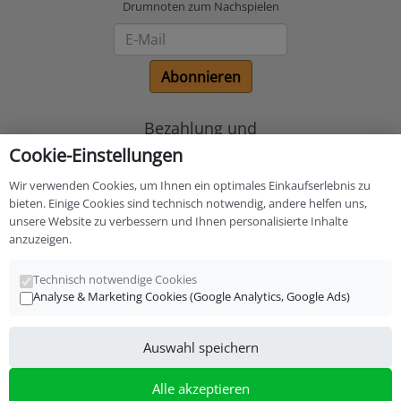
Drumnoten zum Nachspielen
Newsletter
Abonnieren
Bezahlung und
Versand
Cookie-Einstellungen
Wir verwenden Cookies, um Ihnen ein optimales Einkaufserlebnis zu
bieten. Einige Cookies sind technisch notwendig, andere helfen uns,
unsere Website zu verbessern und Ihnen personalisierte Inhalte
anzuzeigen.
Technisch notwendige Cookies
Analyse & Marketing Cookies (Google Analytics, Google Ads)
*
inkl. MwSt., zzgl.
Versandkosten
Auswahl speichern
S-Drums Online Shop
Alle akzeptieren
Versand und Fachgeschäft für Drums und Zubehör