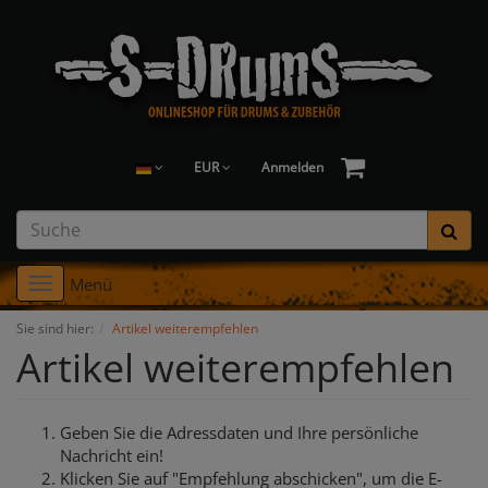
EUR
Anmelden
Menü
Toggle
navigation
Sie sind hier:
Artikel weiterempfehlen
Artikel weiterempfehlen
Geben Sie die Adressdaten und Ihre persönliche
Nachricht ein!
Klicken Sie auf "Empfehlung abschicken", um die E-