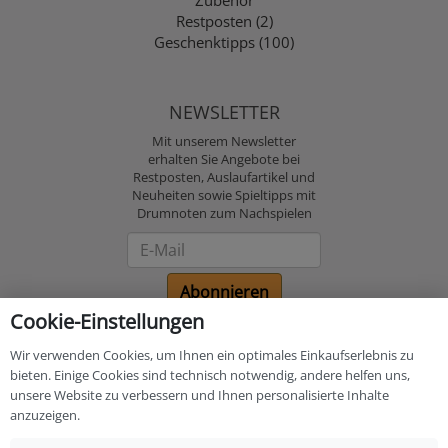
Zubehör
Restposten (2)
Geschenktipps (100)
NEWSLETTER
Mit unserem Newsletter
erhalten Sie Angebote bei
Restposten, Auslaufartikel und
Neuheiten sowie Spieltipps mit
Drumnoten zum Nachspielen
Newsletter
Abonnieren
Cookie-Einstellungen
Bezahlung und
Wir verwenden Cookies, um Ihnen ein optimales Einkaufserlebnis zu
Versand
bieten. Einige Cookies sind technisch notwendig, andere helfen uns,
unsere Website zu verbessern und Ihnen personalisierte Inhalte
anzuzeigen.