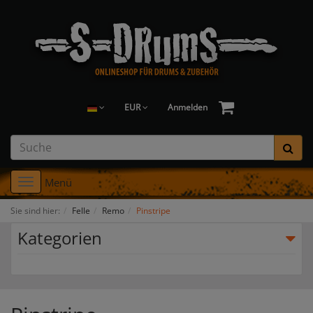
EUR
Anmelden
Menü
Toggle
navigation
Sie sind hier:
Felle
Remo
Pinstripe
Kategorien